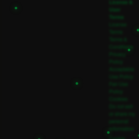
License &
User
Terms
License
Terms
Terms &
Conditions
Privacy
Policy
Acceptable
Use Policy
Fair Use
Policy
Cookies
Do not sell
or share my
personal
information
Cookie