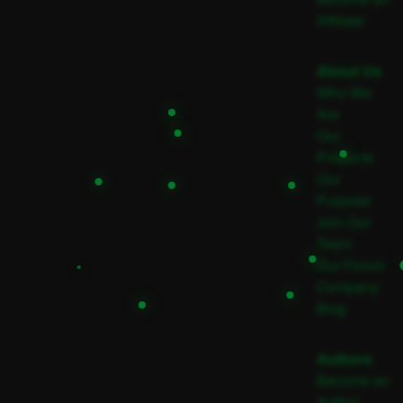
Affiliate
About Us
Who We
Are
Our
Products
Our
Purpose
Join Our
Team
Our Forum
Company
Blog
Authors
Become an
Author