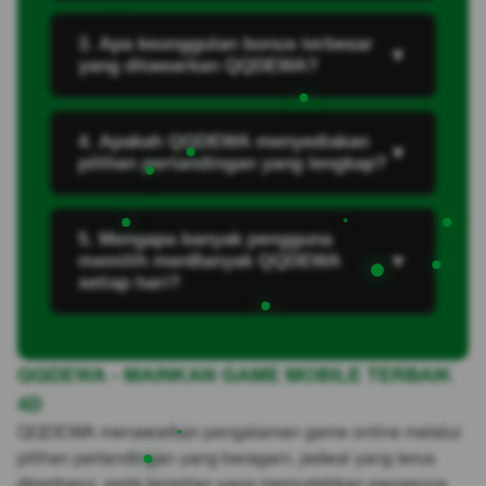
3. Apa keunggulan bonus terbesar
▼
yang ditawarkan QQDEWA?
4. Apakah QQDEWA menyediakan
▼
pilihan pertandingan yang lengkap?
5. Mengapa banyak pengguna
memilih menBanyak QQDEWA
▼
setiap hari?
QQDEWA - MAINKAN GAME MOBILE TERBAIK
4D
QQDEWA menawarkan pengalaman game online melalui
pilihan pertandingan yang beragam, jadwal yang terus
diperbarui, serta tampilan yang memudahkan pengguna