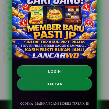
Pusat Game Gulir Digital
Slot Virtual Nuansa Futuristik
Arena Hiburan Putar Berkelas
Tempat Spin Online Anti Membosankan
Komunitas Pecinta Reel Digital
Hiburan Mesin Putar Interaktif
View all
LOGIN
DAFTAR
QQDEWA - MAINKAN GAME MOBILE TERBAIK 4D