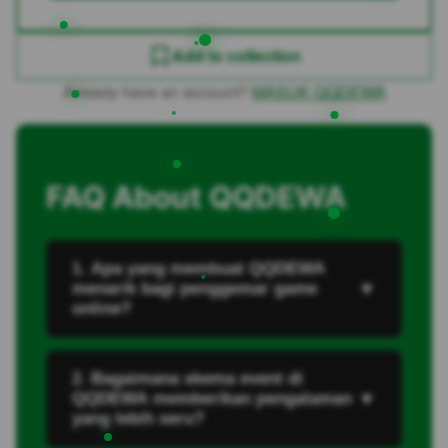
Add to collection
Already have an account?
MASUK QQDEWA
FAQ About QQDEWA
1. Apa yang membuat QQDEWA
menarik bagi penggemar game
▼
online?
2. Bagaimana skema event di
QQDEWA memberikan pengalaman
▼
yang lebih seru?