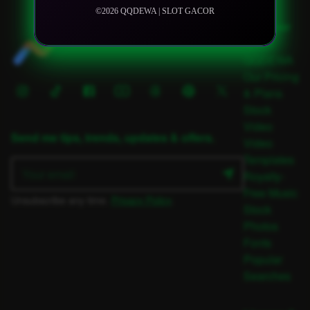
©2026 QQDEWA | SLOT GACOR
Discover
About
QQDEWA
Our Pricing
& Plans
Stock
Video
Send me tips, trends, updates & offers.
Video
Templates
Royalty-
Free Music
Unsubscribe any time.
Privacy Policy
.
Stock
Photos
Fonts
Popular
Searches