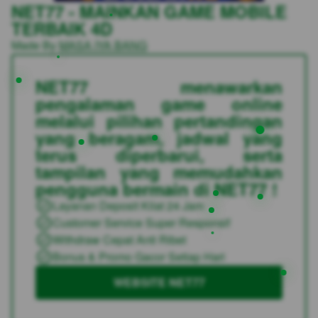
NET77 - MAINKAN GAME MOBILE
TERBAIK 4D
Made By
MASA IYA BANG
NET77 menawarkan
pengalaman game online
melalui pilihan pertandingan
yang beragam, jadwal yang
terus diperbarui, serta
tampilan yang memudahkan
pengguna bermain di NET77 !
Layanan Deposit Kilat 24 Jam
Customer Service Super Responsif
Withdraw Cepat Anti Ribet
Bonus & Promo Gacor Setiap Hari
WEBSITE NET77