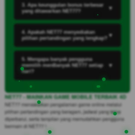
3. Apa keunggulan bonus terbesar
▼
yang ditawarkan NET77?
4. Apakah NET77 menyediakan
▼
pilihan pertandingan yang lengkap?
5. Mengapa banyak pengguna
memilih menBanyak NET77 setiap
▼
hari?
NET77 - MAINKAN GAME MOBILE TERBAIK 4D
NET77 menawarkan pengalaman game online melalui
pilihan pertandingan yang beragam, jadwal yang terus
diperbarui, serta tampilan yang memudahkan pengguna
bermain di NET77 !