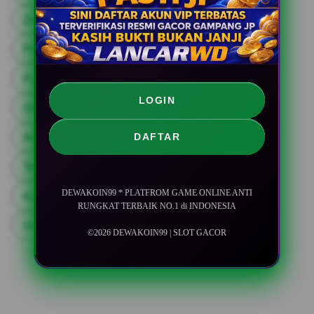
Zona Reel Online Paling Seru
Platform Spin Otomatis Kekinian
Pusat Game Gulir Digital
LOGIN
Slot Virtual Nuansa Futuristik
Arena Hiburan Putar Berkelas
DAFTAR
Tempat Spin Online Anti Membosankan
Komunitas Pecinta Reel Digital
DEWAKOIN99 * PLATFROM GAME ONLINE ANTI
RUNGKAT TERBAIK NO.1 di INDONESIA
Hiburan Mesin Putar Interaktif
View all
©2026 DEWAKOIN99 | SLOT GACOR