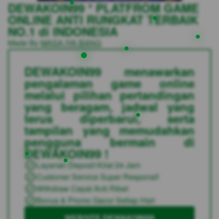
DEWAKOIN99 * PLATFROM GAME
ONLINE ANTI RUNGKAT TERBAIK
NO.1 di INDONESIA
Made By
MASA IYA BANG
DEWAKOIN99 menawarkan
pengalaman game online
melalui pilihan pertandingan
yang beragam, jadwal yang
terus diperbarui, serta
tampilan yang memudahkan
pengguna bermain di
DEWAKOIN99 !
Layanan Deposit Kilat 24 Jam
Customer Service Super Responsif
Withdraw Cepat Anti Ribet
Bonus & Promo Gacor Setiap Hari
WEBSITE DEWAKOIN99