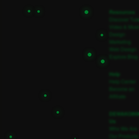
Resources
Discover Tut
Video & Musi
Design
Marketing
Web Design
Explore Blog
Help
Help Center
Become an
Affiliate
DEWAKOIN9
Us
Who We Are
Our Products