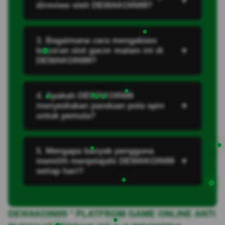
▼
direview oleh DEWAKOIN99?
3. Bagaimana cara mengakses
bocoran slot gacor malam ini di
▼
DEWAKOIN99?
4. Apakah DEWAKOIN99
menyediakan panduan pola spin
▼
untuk pemula?
5. Mengapa banyak pengguna
memilih menjelajahi DEWAKOIN99
▼
setiap hari?
DEWAKOIN99 * PLATFROM GAME ONLINE ANTI