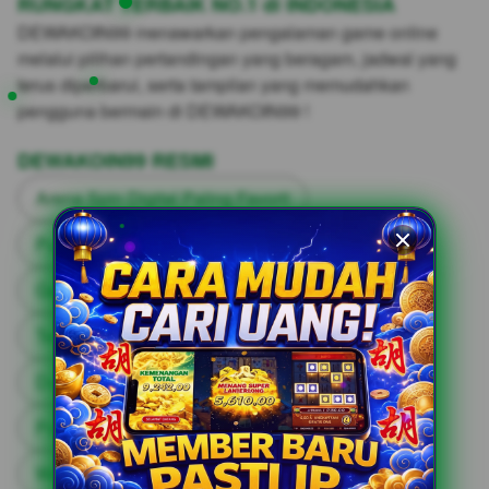
RUNGKAT TERBAIK NO.1 di INDONESIA
DEWAKOIN99 menawarkan pengalaman game online
melalui pilihan pertandingan yang beragam, jadwal yang
terus diperbarui, serta tampilan yang memudahkan
pengguna bermain di DEWAKOIN99 !
DEWAKOIN99 RESMI
Arena Spin Digital Paling Favorit
Pusat Hiburan Reel Interaktif
Game Putar Virtual Penuh Sensasi
Tempat Main Slot Tema Eksklusif
Dunia Jackpot Online Modern
Portal Mesin Spin Masa Kini
Wahana Hiburan Slot Premium