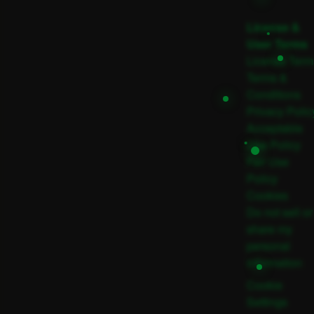
License &
User Terms
License Term
Terms &
Conditions
Privacy Polic
Acceptable
Use Policy
Fair Use
Policy
Cookies
Do not sell or
share my
personal
information
Cookie
Settings