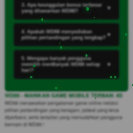
3. Apa keunggulan bonus terbesar
▼
yang ditawarkan WD88?
4. Apakah WD88 menyediakan
▼
pilihan pertandingan yang lengkap?
5. Mengapa banyak pengguna
memilih menBanyak WD88 setiap
▼
hari?
WD88 - MAINKAN GAME MOBILE TERBAIK 4D
WD88 menawarkan pengalaman game online melalui
pilihan pertandingan yang beragam, jadwal yang terus
diperbarui, serta tampilan yang memudahkan pengguna
bermain di WD88 !