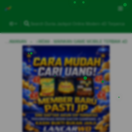
ID
KEAMANAN
>WD88 - MAINKAN GAME MOBILE TERBAIK 4D