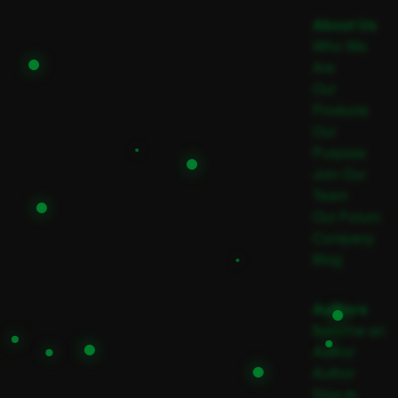
About Us
Who We
Are
Our
Products
Our
Purpose
Join Our
Team
Our Forum
Company
Blog
Authors
Become an
Author
Author
Sign In