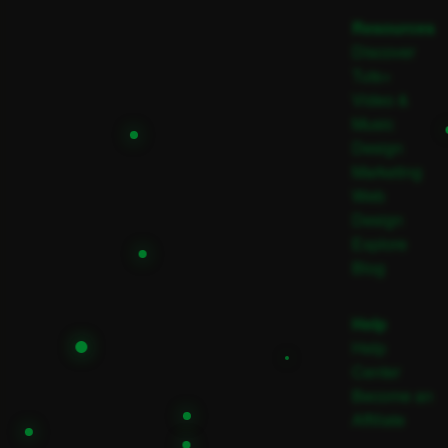
Resources
Discover
Tuts+
Video &
Music
Design
Marketing
Web
Design
Explore
Blog
Help
Help
Center
Become an
Affiliate