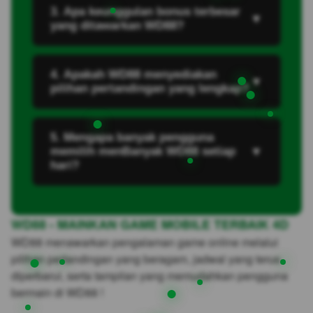
3. Apa keunggulan bonus terbesar
▼
yang ditawarkan WD88?
4. Apakah WD88 menyediakan
▼
pilihan pertandingan yang lengkap?
5. Mengapa banyak pengguna
memilih menBanyak WD88 setiap
▼
hari?
WD88 - MAINKAN GAME MOBILE TERBAIK 4D
WD88 menawarkan pengalaman game online melalui
pilihan pertandingan yang beragam, jadwal yang terus
diperbarui, serta tampilan yang memudahkan pengguna
bermain di WD88 !