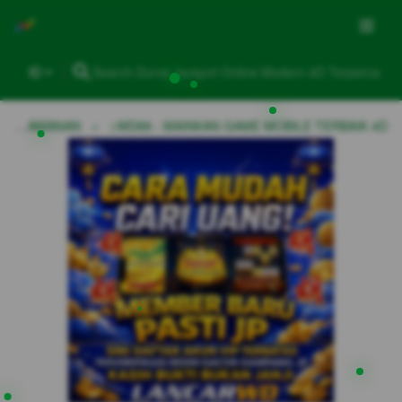
ID
KEAMANAN
>WD88 - MAINKAN GAME MOBILE TERBAIK 4D