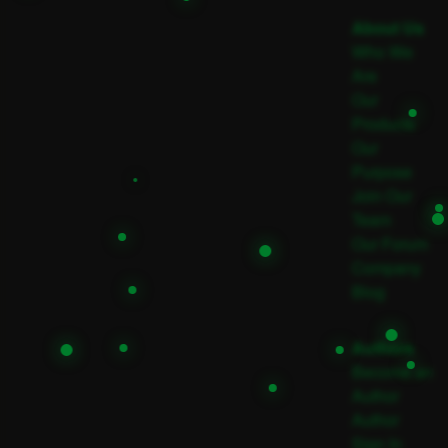
About Us
Who We
Are
Our
Products
Our
Purpose
Join Our
Team
Our Forum
Company
Blog
Authors
Become an
Author
Author
Sign In