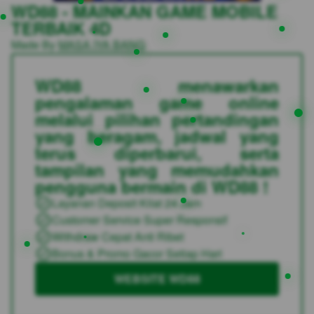
WD88 - MAINKAN GAME MOBILE
TERBAIK 4D
Made By
MASA IYA BANG
WD88 menawarkan
pengalaman game online
melalui pilihan pertandingan
yang beragam, jadwal yang
terus diperbarui, serta
tampilan yang memudahkan
pengguna bermain di WD88 !
Layanan Deposit Kilat 24 Jam
Customer Service Super Responsif
Withdraw Cepat Anti Ribet
Bonus & Promo Gacor Setiap Hari
WEBSITE WD88