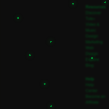
Resources
Discover
Tuts+
Video &
Music
Design
Marketing
Web
Design
Explore
Blog
Help
Help
Center
Become an
Affiliate