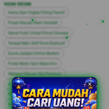
WD88 RESMI
Arena Spin Digital Paling Favorit
Pusat Hiburan Reel Interaktif
Game Putar Virtual Penuh Sensasi
Tempat Main Slot Tema Eksklusif
Dunia Jackpot Online Modern
Portal Mesin Spin Masa Kini
Wahana Hiburan Slot Premium
Zona Reel Online Paling Seru
Platform Spin Otomatis Kekinian
Pusat Game Gulir Digital