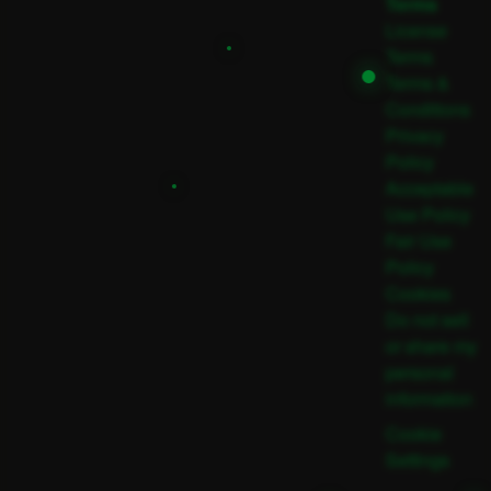
Terms
License
Terms
Terms &
Conditions
Privacy
Policy
Acceptable
Use Policy
Fair Use
Policy
Cookies
Do not sell
or share my
personal
information
Cookie
Settings