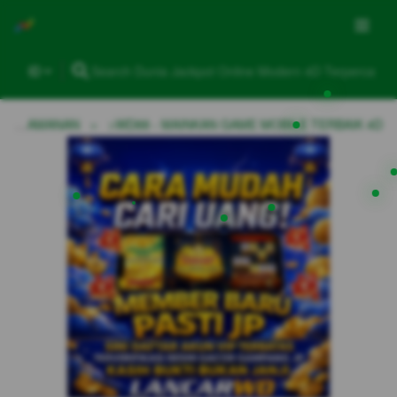
ID
KEAMANAN
>WD88 - MAINKAN GAME MOBILE TERBAIK 4D