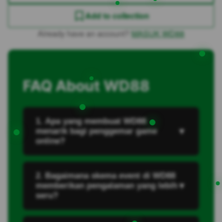
Add to collection
Already have an account?
MASUK WD88
FAQ About WD88
1. Apa yang membuat WD88
menarik bagi penggemar game
▼
online?
2. Bagaimana skema event di WD88
memberikan pengalaman yang lebih
▼
seru?