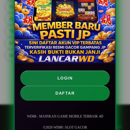
Slot Virtual Nuansa Futuristik
Arena Hiburan Putar Berkelas
Tempat Spin Online Anti Membosankan
Komunitas Pecinta Reel Digital
Hiburan Mesin Putar Interaktif
View all
LOGIN
DAFTAR
WD88 - MAINKAN GAME MOBILE TERBAIK 4D
Discover
©2026 WD88 | SLOT GACOR